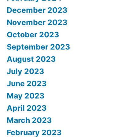
December 2023
November 2023
October 2023
September 2023
August 2023
July 2023
June 2023
May 2023
April 2023
March 2023
February 2023