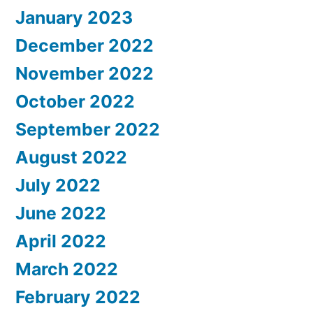
January 2023
December 2022
November 2022
October 2022
September 2022
August 2022
July 2022
June 2022
April 2022
March 2022
February 2022