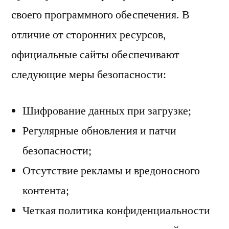
своего программного обеспечения. В
отличие от сторонних ресурсов,
официальные сайты обеспечивают
следующие меры безопасности:
Шифрование данных при загрузке;
Регулярные обновления и патчи
безопасности;
Отсутствие рекламы и вредоносного
контента;
Четкая политика конфиденциальности