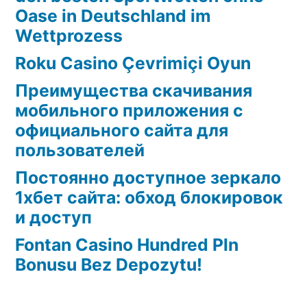
Oase in Deutschland im
Wettprozess
Roku Casino Çevrimiçi Oyun
Преимущества скачивания
мобильного приложения с
официального сайта для
пользователей
Постоянно доступное зеркало
1хбет сайта: обход блокировок
и доступ
Fontan Casino Hundred Pln
Bonusu Bez Depozytu!