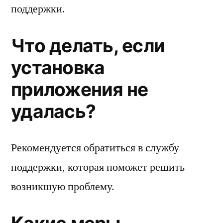
поддержки.
Что делать, если
установка
приложения не
удалась?
Рекомендуется обратиться в службу
поддержки, которая поможет решить
возникшую проблему.