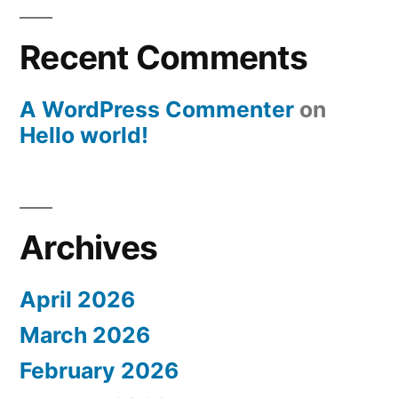
Recent Comments
A WordPress Commenter
on
Hello world!
Archives
April 2026
March 2026
February 2026