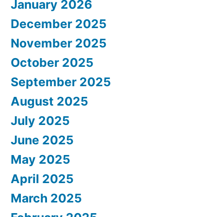
January 2026
December 2025
November 2025
October 2025
September 2025
August 2025
July 2025
June 2025
May 2025
April 2025
March 2025