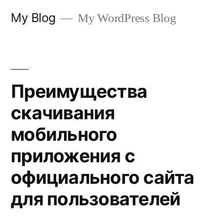
Skip
My Blog
My WordPress Blog
to
content
Преимущества
скачивания
мобильного
приложения с
официального сайта
для пользователей