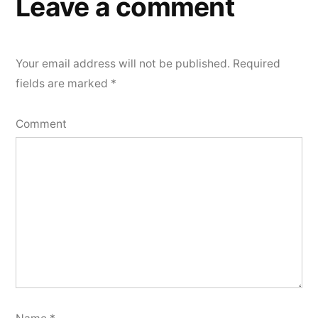
Leave a comment
Your email address will not be published.
Required
fields are marked
*
Comment