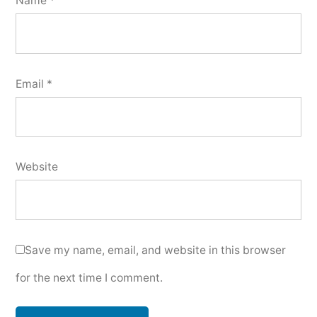
Name
*
Email
*
Website
Save my name, email, and website in this browser
for the next time I comment.