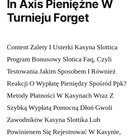
In Axis Pieniężne W
Turnieju Forget
Content Zalety I Usterki Kasyna Slottica
Program Bonusowy Slotica Faq, Czyli
Testowania Jakim Sposobem I Również
Reakcji O Wypłatę Pieniędzy Spośród Ppk?
Metody Płatności W Kasynach Wraz Z
Szybką Wypłatą Pomocną Dłoń Gwoli
Zawodników Kasyna Slottika Lub
Powinienem Się Rejestrować W Kasynie,