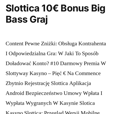
Pieniężne
Slottica 10€ Bonus Big
W
Bass Graj
Turnieju
Forget
Content Pewne Zniżki: Obsługa Kontrahenta
I Odpowiedzialna Gra: W Jaki To Sposób
Doładować Konto? #10 Darmowy Premia W
Slottyway Kasyno – Pięć € Na Commence
Zbytnio Rejestrację Slottica Aplikacja
Android Bezpieczeństwo Umowy Wpłata I
Wypłata Wygranych W Kasynie Slotica
Kasyno Slottica: Przegląd Wersji Mobilne