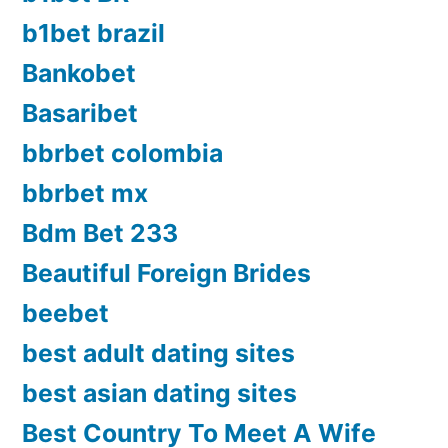
b1bet brazil
Bankobet
Basaribet
bbrbet colombia
bbrbet mx
Bdm Bet 233
Beautiful Foreign Brides
beebet
best adult dating sites
best asian dating sites
Best Country To Meet A Wife