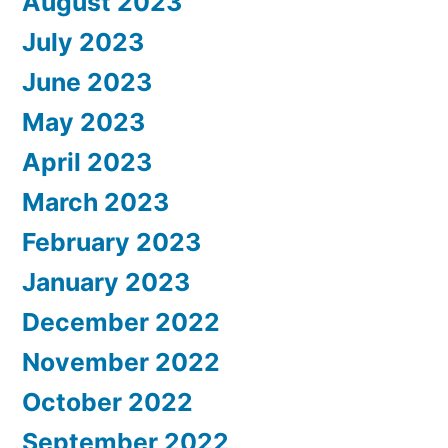
August 2023
July 2023
June 2023
May 2023
April 2023
March 2023
February 2023
January 2023
December 2022
November 2022
October 2022
September 2022