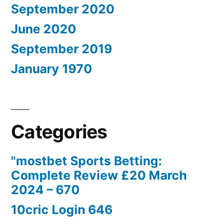
September 2020
June 2020
September 2019
January 1970
Categories
"mostbet Sports Betting:
Complete Review £20 March
2024 – 670
10cric Login 646