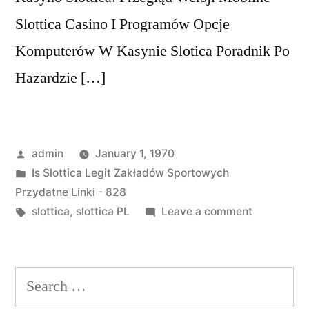
Slottica Casino I Programów Opcje
Komputerów W Kasynie Slotica Poradnik Po
Hazardzie […]
Posted
admin
January 1, 1970
by
Posted
Is Slottica Legit Zakładów Sportowych
in
Przydatne Linki - 828
Tags:
on
slottica
,
slottica PL
Leave a comment
Slottica
10€
Bonus
Search
Big
for:
Bass