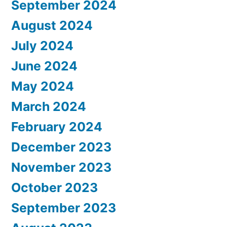
September 2024
August 2024
July 2024
June 2024
May 2024
March 2024
February 2024
December 2023
November 2023
October 2023
September 2023