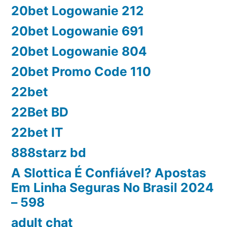
20bet Logowanie 212
20bet Logowanie 691
20bet Logowanie 804
20bet Promo Code 110
22bet
22Bet BD
22bet IT
888starz bd
A Slottica É Confiável? Apostas
Em Linha Seguras No Brasil 2024
– 598
adult chat