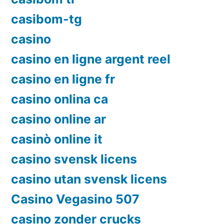
casibom-tg
casino
casino en ligne argent reel
casino en ligne fr
casino onlina ca
casino online ar
casinò online it
casino svensk licens
casino utan svensk licens
Casino Vegasino 507
casino zonder crucks