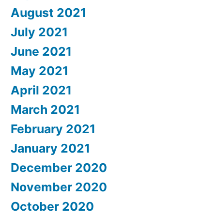
August 2021
July 2021
June 2021
May 2021
April 2021
March 2021
February 2021
January 2021
December 2020
November 2020
October 2020