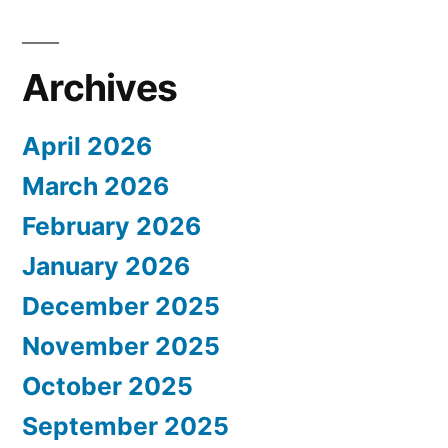
Archives
April 2026
March 2026
February 2026
January 2026
December 2025
November 2025
October 2025
September 2025