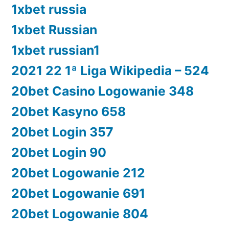
1xbet russia
1xbet Russian
1xbet russian1
2021 22 1ª Liga Wikipedia – 524
20bet Casino Logowanie 348
20bet Kasyno 658
20bet Login 357
20bet Login 90
20bet Logowanie 212
20bet Logowanie 691
20bet Logowanie 804