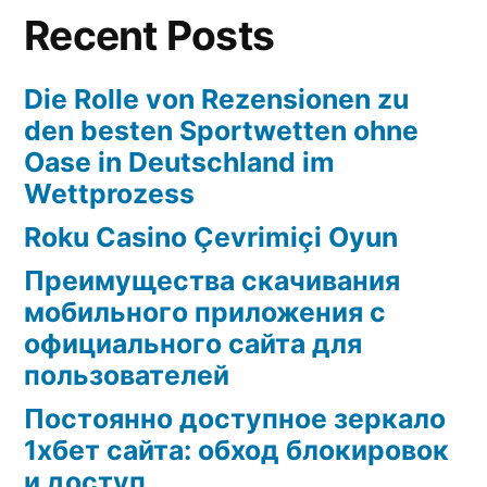
Recent Posts
Die Rolle von Rezensionen zu
den besten Sportwetten ohne
Oase in Deutschland im
Wettprozess
Roku Casino Çevrimiçi Oyun
Преимущества скачивания
мобильного приложения с
официального сайта для
пользователей
Постоянно доступное зеркало
1хбет сайта: обход блокировок
и доступ