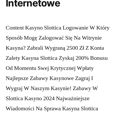
Internetowe
Content Kasyno Slottica Logowanie W Który
Sposób Mogę Zalogować Się Na Witrynie
Kasyna? Zabrali Wygraną 2500 Zł Z Konta
Zalety Kasyna Slottica Zyskaj 200% Bonusu
Od Momentu Swej Krytycznej Wpłaty
Najlepsze Zabawy Kasynowe Zagraj I
Wygraj W Naszym Kasynie! Zabawy W
Slottica Kasyno 2024 Najważniejsze
Wiadomości Na Sprawa Kasyna Slottica