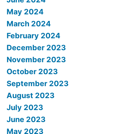
May 2024
March 2024
February 2024
December 2023
November 2023
October 2023
September 2023
August 2023
July 2023
June 2023
May 2023