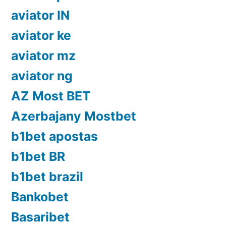
aviator IN
aviator ke
aviator mz
aviator ng
AZ Most BET
Azerbajany Mostbet
b1bet apostas
b1bet BR
b1bet brazil
Bankobet
Basaribet