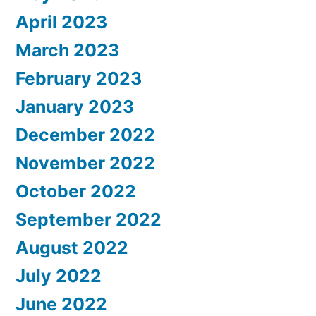
April 2023
March 2023
February 2023
January 2023
December 2022
November 2022
October 2022
September 2022
August 2022
July 2022
June 2022