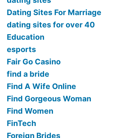
dating sites
Dating Sites For Marriage
dating sites for over 40
Education
esports
Fair Go Casino
find a bride
Find A Wife Online
Find Gorgeous Woman
Find Women
FinTech
Foreign Brides