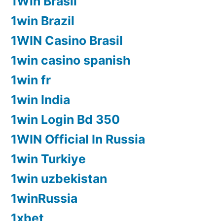
1Win Brasil
1win Brazil
1WIN Casino Brasil
1win casino spanish
1win fr
1win India
1win Login Bd 350
1WIN Official In Russia
1win Turkiye
1win uzbekistan
1winRussia
1xbet