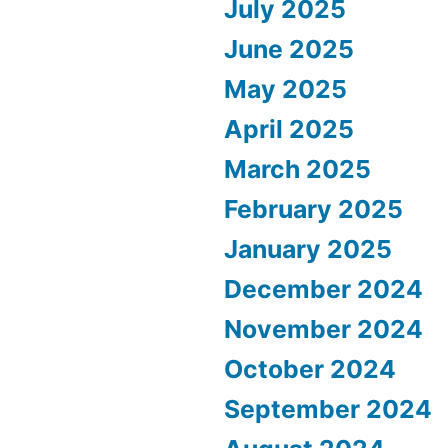
July 2025
June 2025
May 2025
April 2025
March 2025
February 2025
January 2025
December 2024
November 2024
October 2024
September 2024