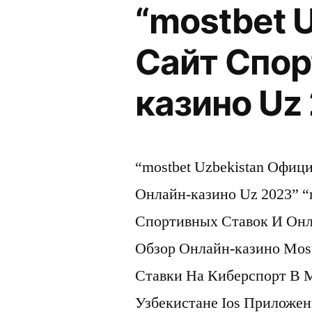
“mostbet 
Сайт Спор
казино Uz
“mostbet Uzbekistan Офи
Онлайн-казино Uz 2023” “
Спортивных Ставок И Онла
Обзор Онлайн-казино Mos
Ставки На Киберспорт В 
Узбекистане Ios Приложен