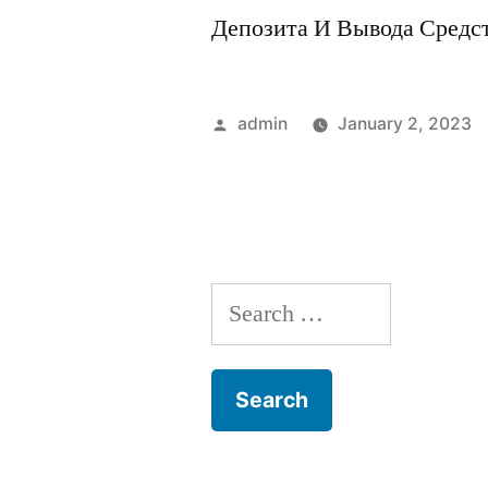
Депозита И Вывода Средс
Posted
admin
January 2, 2023
by
Search
for: