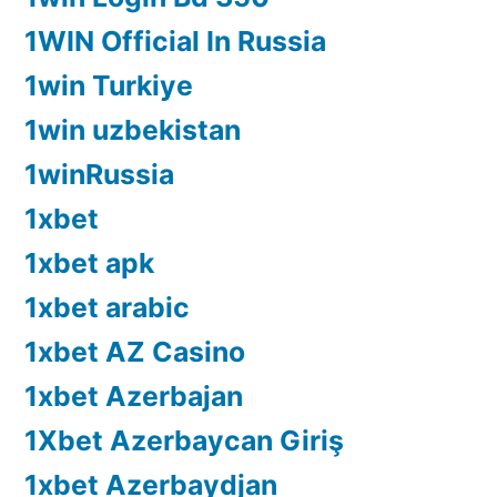
1WIN Official In Russia
1win Turkiye
1win uzbekistan
1winRussia
1xbet
1xbet apk
1xbet arabic
1xbet AZ Casino
1xbet Azerbajan
1Xbet Azerbaycan Giriş
1xbet Azerbaydjan