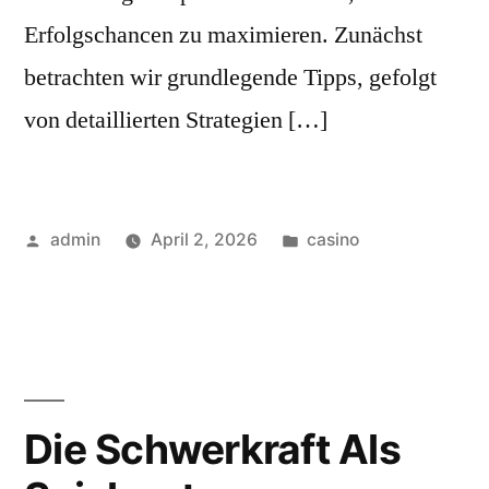
Erfolgschancen zu maximieren. Zunächst
betrachten wir grundlegende Tipps, gefolgt
von detaillierten Strategien […]
Posted
Posted
admin
April 2, 2026
casino
by
in
Die Schwerkraft Als