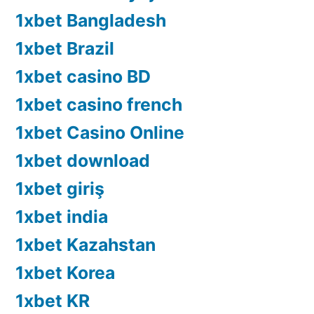
1xbet Bangladesh
1xbet Brazil
1xbet casino BD
1xbet casino french
1xbet Casino Online
1xbet download
1xbet giriş
1xbet india
1xbet Kazahstan
1xbet Korea
1xbet KR