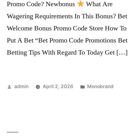
Promo Code? Newbonus
What Are
Wagering Requirements In This Bonus? Bet
Welcome Bonus Promo Code Store How To
Put A Bet “Bet Promo Code Promotions Bet
Betting Tips With Regard To Today Get […]
Posted
Posted
admin
April 2, 2026
Monobrand
by
in