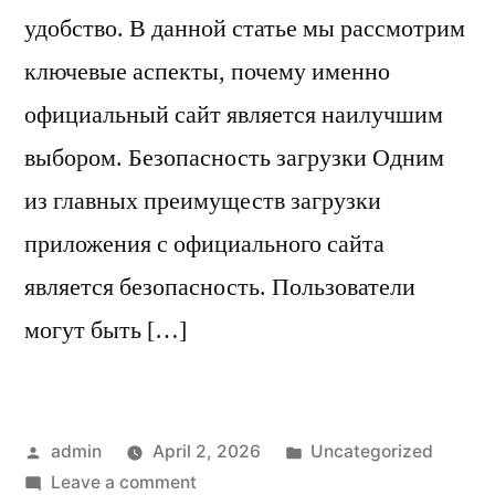
удобство. В данной статье мы рассмотрим
ключевые аспекты, почему именно
официальный сайт является наилучшим
выбором. Безопасность загрузки Одним
из главных преимуществ загрузки
приложения с официального сайта
является безопасность. Пользователи
могут быть […]
Posted
Posted
admin
April 2, 2026
Uncategorized
by
on
in
Leave a comment