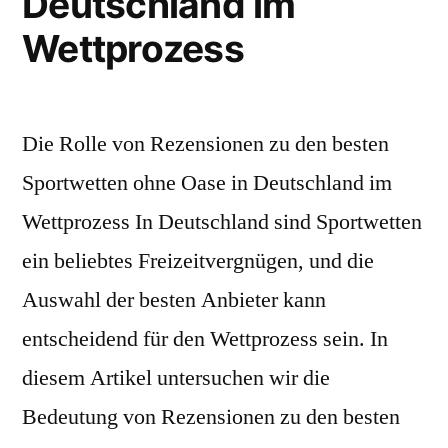
Deutschland im
Wettprozess
Die Rolle von Rezensionen zu den besten
Sportwetten ohne Oase in Deutschland im
Wettprozess In Deutschland sind Sportwetten
ein beliebtes Freizeitvergnügen, und die
Auswahl der besten Anbieter kann
entscheidend für den Wettprozess sein. In
diesem Artikel untersuchen wir die
Bedeutung von Rezensionen zu den besten