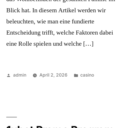
Blick hat. In diesem Artikel werden wir
beleuchten, wie man eine fundierte
Entscheidung trifft, welche Faktoren dabei
eine Rolle spielen und welche […]
Posted
Posted
admin
April 2, 2026
casino
by
in