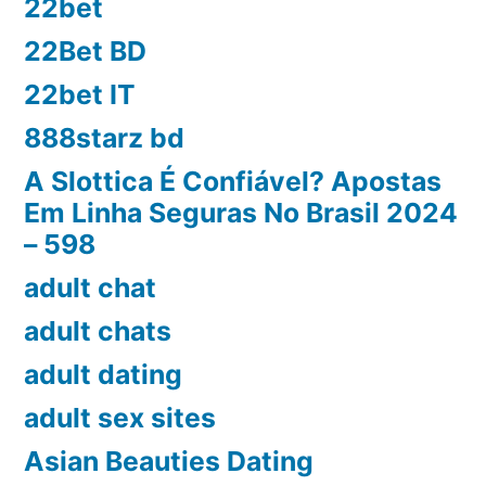
22bet
22Bet BD
22bet IT
888starz bd
A Slottica É Confiável? Apostas
Em Linha Seguras No Brasil 2024
– 598
adult chat
adult chats
adult dating
adult sex sites
Asian Beauties Dating