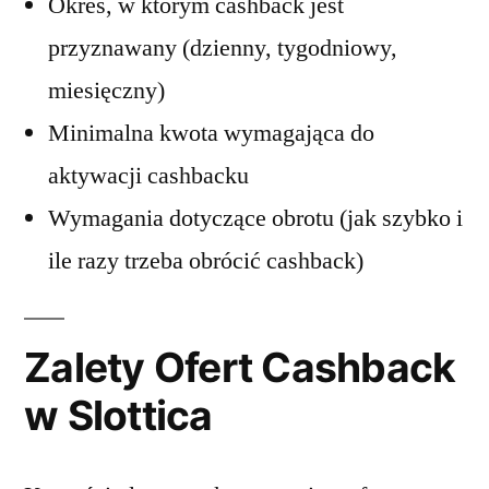
Okres, w którym cashback jest
przyznawany (dzienny, tygodniowy,
miesięczny)
Minimalna kwota wymagająca do
aktywacji cashbacku
Wymagania dotyczące obrotu (jak szybko i
ile razy trzeba obrócić cashback)
Zalety Ofert Cashback
w Slottica