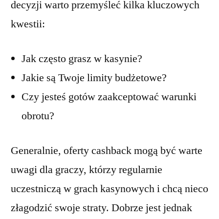
decyzji warto przemyśleć kilka kluczowych
kwestii:
Jak często grasz w kasynie?
Jakie są Twoje limity budżetowe?
Czy jesteś gotów zaakceptować warunki
obrotu?
Generalnie, oferty cashback mogą być warte
uwagi dla graczy, którzy regularnie
uczestniczą w grach kasynowych i chcą nieco
złagodzić swoje straty. Dobrze jest jednak