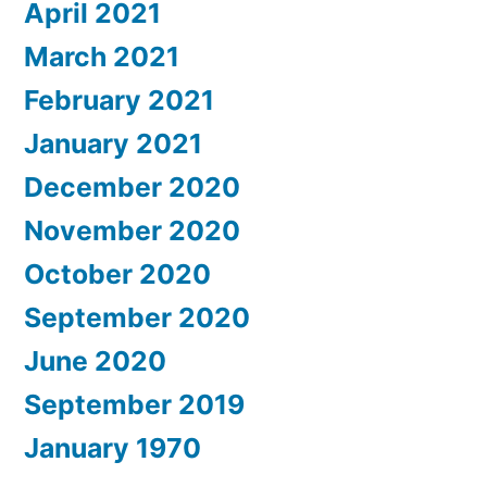
April 2021
March 2021
February 2021
January 2021
December 2020
November 2020
October 2020
September 2020
June 2020
September 2019
January 1970