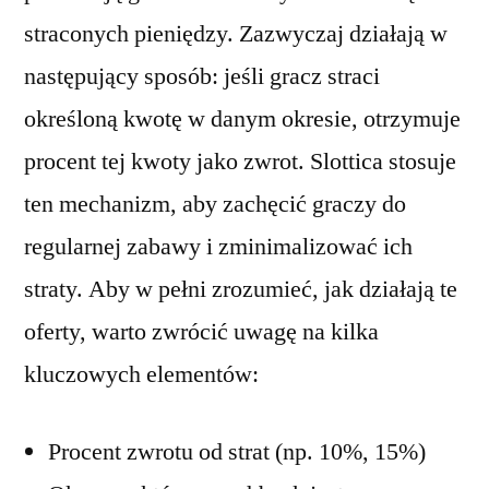
straconych pieniędzy. Zazwyczaj działają w
następujący sposób: jeśli gracz straci
określoną kwotę w danym okresie, otrzymuje
procent tej kwoty jako zwrot. Slottica stosuje
ten mechanizm, aby zachęcić graczy do
regularnej zabawy i zminimalizować ich
straty. Aby w pełni zrozumieć, jak działają te
oferty, warto zwrócić uwagę na kilka
kluczowych elementów:
Procent zwrotu od strat (np. 10%, 15%)