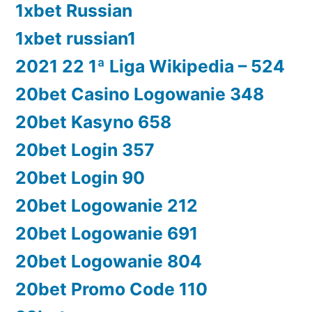
1xbet Russian
1xbet russian1
2021 22 1ª Liga Wikipedia – 524
20bet Casino Logowanie 348
20bet Kasyno 658
20bet Login 357
20bet Login 90
20bet Logowanie 212
20bet Logowanie 691
20bet Logowanie 804
20bet Promo Code 110