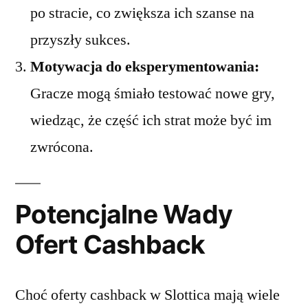
po stracie, co zwiększa ich szanse na
przyszły sukces.
Motywacja do eksperymentowania:
Gracze mogą śmiało testować nowe gry,
wiedząc, że część ich strat może być im
zwrócona.
Potencjalne Wady
Ofert Cashback
Choć oferty cashback w Slottica mają wiele