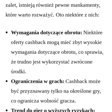
zalet, istnieją również pewne mankamenty,
które warto rozważyć. Oto niektóre z nich:
Wymagania dotyczące obrotu:
Niektóre
oferty cashback mogą mieć zbyt wysokie
wymagania dotyczące obrotu, co sprawia,
że trudno jest wykorzystać zwrócone
środki.
Ograniczenia w grach:
Cashback może
być przyznawany tylko na określone gry,
co ogranicza wolność gracza.
Trend do gier o wyższych ryzykach: