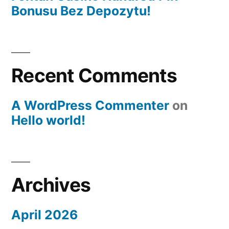
Bonusu Bez Depozytu!
Recent Comments
A WordPress Commenter
on
Hello world!
Archives
April 2026